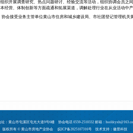
；组织开展调查研究、热点问题研讨、经验交流等活动，组织协调会员之
资本经营、体制创新等方面疏通和拓展渠道，调解处理行业在从业活动中
协会接受业务主管单位黄山市住房和城乡建设局、市社团登记管理机关
地址：黄山市屯溪区屯光大道9号6楼 协会电话 0559-2510332 邮箱：
hssfdcyxh@163.c
版权所有 © 黄山市房地产业协会
皖ICP备2025107316号
技术支持：
徽昱科技