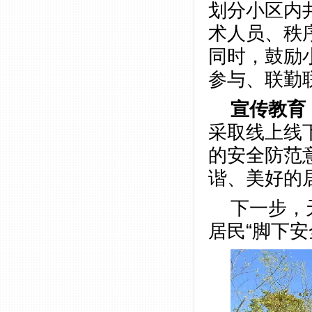
划分小区内
术人员、秩
同时，鼓励
参与、联勤
宣传教育
采取线上线
的安全防范
谐、美好的
下一步，
居民“脚下