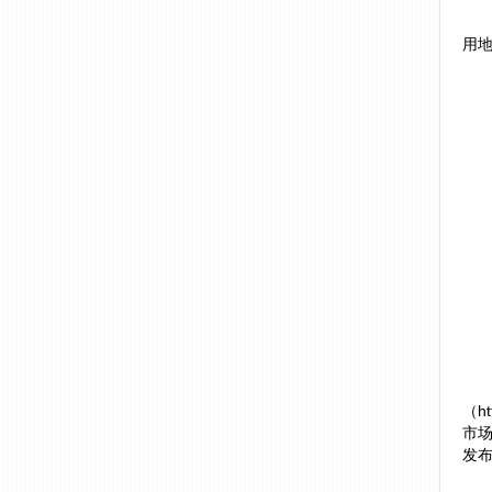
用
（ht
市场
发