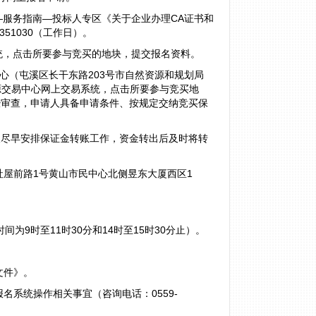
—服务指南—投标人专区《关于企业办理CA证书和
51030（工作日）。
统，点击所要参与竞买的地块，提交报名资料。
中心（屯溪区长干东路203号市自然资源和规划局
源交易中心网上交易系统，点击所要参与竞买地
经审查，申请人具备申请条件、按规定交纳竞买保
买人尽早安排保证金转账工作，资金转出后及时将转
屋前路1号黄山市民中心北侧昱东大厦西区1
时间为9时至11时30分和14时至15时30分止）。
文件》。
系统操作相关事宜（咨询电话：0559-