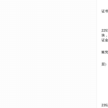
证书
2
块
证
账
层
23